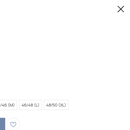
/46 (M)
46/48 (L)
48/50 (XL)